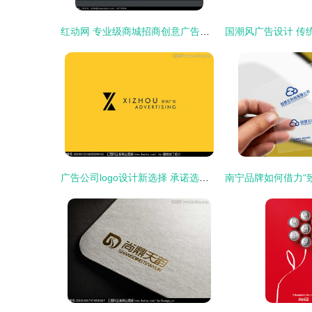
红动网 专业级商城招商创意广告海报PSD分层素材，赋能品牌高效招商
广告公司logo设计新选择 承诺选稿图片素材、设计悬赏与汇图网一站式解决方案