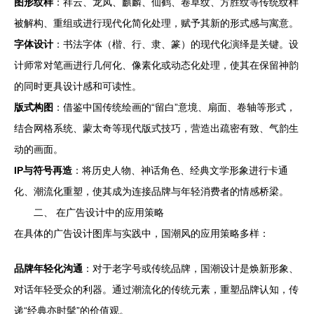
图形纹样
：祥云、龙凤、麒麟、仙鹤、卷草纹、方胜纹等传统纹样
被解构、重组或进行现代化简化处理，赋予其新的形式感与寓意。
字体设计
：书法字体（楷、行、隶、篆）的现代化演绎是关键。设
计师常对笔画进行几何化、像素化或动态化处理，使其在保留神韵
的同时更具设计感和可读性。
版式构图
：借鉴中国传统绘画的“留白”意境、扇面、卷轴等形式，
结合网格系统、蒙太奇等现代版式技巧，营造出疏密有致、气韵生
动的画面。
IP与符号再造
：将历史人物、神话角色、经典文学形象进行卡通
化、潮流化重塑，使其成为连接品牌与年轻消费者的情感桥梁。
二、 在广告设计中的应用策略
在具体的广告设计图库与实践中，国潮风的应用策略多样：
品牌年轻化沟通
：对于老字号或传统品牌，国潮设计是焕新形象、
对话年轻受众的利器。通过潮流化的传统元素，重塑品牌认知，传
递“经典亦时髦”的价值观。