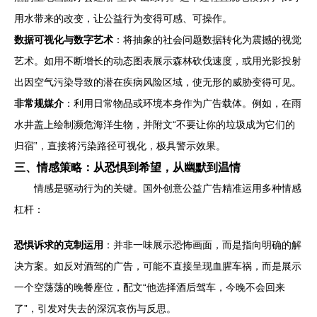
用水带来的改变，让公益行为变得可感、可操作。
数据可视化与数字艺术
：将抽象的社会问题数据转化为震撼的视觉
艺术。如用不断增长的动态图表展示森林砍伐速度，或用光影投射
出因空气污染导致的潜在疾病风险区域，使无形的威胁变得可见。
非常规媒介
：利用日常物品或环境本身作为广告载体。例如，在雨
水井盖上绘制濒危海洋生物，并附文“不要让你的垃圾成为它们的
归宿”，直接将污染路径可视化，极具警示效果。
三、情感策略：从恐惧到希望，从幽默到温情
情感是驱动行为的关键。国外创意公益广告精准运用多种情感
杠杆：
恐惧诉求的克制运用
：并非一味展示恐怖画面，而是指向明确的解
决方案。如反对酒驾的广告，可能不直接呈现血腥车祸，而是展示
一个空荡荡的晚餐座位，配文“他选择酒后驾车，今晚不会回来
了”，引发对失去的深沉哀伤与反思。