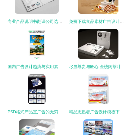
专业产品说明书翻译公司选择指南 知行君的四大建议
免费下载食品素材广告设计丨4000像素PSD矢量图（编号21441978）
国内广告设计趋势与实用素材下载指南
尽显尊贵与匠心 金楼阁茶叶VI品牌全套设计解析
PSD格式产品宣广告的无穷创意 设计模板与高效制作指南
精品志愿者广告设计模板下载指南 首推熊猫办公资源大全