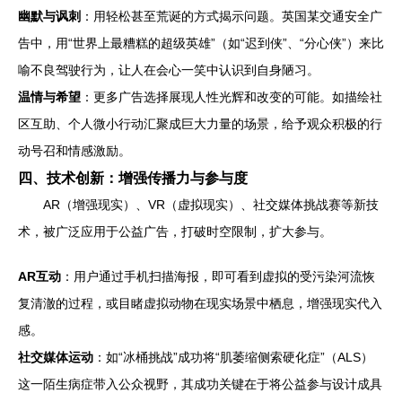
幽默与讽刺
：用轻松甚至荒诞的方式揭示问题。英国某交通安全广
告中，用“世界上最糟糕的超级英雄”（如“迟到侠”、“分心侠”）来比
喻不良驾驶行为，让人在会心一笑中认识到自身陋习。
温情与希望
：更多广告选择展现人性光辉和改变的可能。如描绘社
区互助、个人微小行动汇聚成巨大力量的场景，给予观众积极的行
动号召和情感激励。
四、技术创新：增强传播力与参与度
AR（增强现实）、VR（虚拟现实）、社交媒体挑战赛等新技
术，被广泛应用于公益广告，打破时空限制，扩大参与。
AR互动
：用户通过手机扫描海报，即可看到虚拟的受污染河流恢
复清澈的过程，或目睹虚拟动物在现实场景中栖息，增强现实代入
感。
社交媒体运动
：如“冰桶挑战”成功将“肌萎缩侧索硬化症”（ALS）
这一陌生病症带入公众视野，其成功关键在于将公益参与设计成具