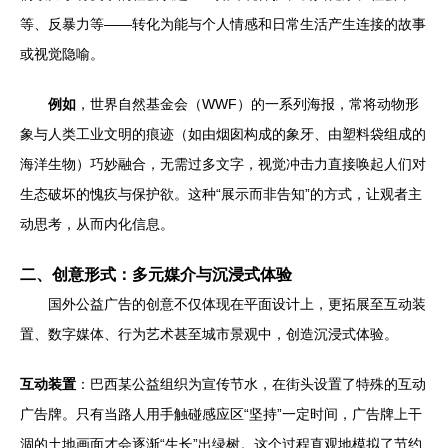
等、反暴力等——转化为能与个人情感和日常生活产生连接的故事
或视觉隐喻。
例如
，世界自然基金会（WWF）的一系列海报，常将动物形
象与人类工业文明的痕迹（如由烟囱构成的象牙、由塑料袋组成的
海洋生物）巧妙融合，无需过多文字，视觉冲击力直接唤起人们对
生态破坏的愧疚与保护欲。这种“展示而非告知”的方式，让观者主
动思考，从而内化信息。
二、创意形式：多元媒介与沉浸式体验
国外公益广告的创意不仅体现在平面设计上，更拓展至互动装
置、数字媒体、行为艺术甚至城市景观中，创造沉浸式体验。
互动装置
：巴西某公益组织为宣传节水，在街头设置了特殊的互动
广告牌。只有当路人用手触碰感应区“坚持”一定时间，广告牌上干
涸的土地画面才会逐渐“生长”出绿树。这个过程直观地模拟了节约